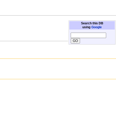
Search this DB
using
Google