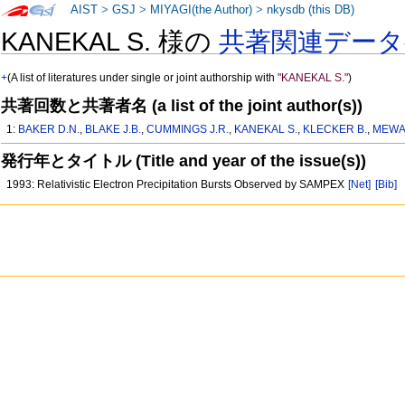
AIST
>
GSJ
>
MIYAGI(the Author)
>
nkysdb (this DB)
KANEKAL S. 様の
共著関連デー
+
(A list of literatures under single or joint authorship with
"KANEKAL S."
)
共著回数と共著者名 (a list of the joint author(s))
1:
BAKER D.N.
,
BLAKE J.B.
,
CUMMINGS J.R.
,
KANEKAL S.
,
KLECKER B.
,
MEWA
発行年とタイトル (Title and year of the issue(s))
1993: Relativistic Electron Precipitation Bursts Observed by SAMPEX
[Net]
[Bib]