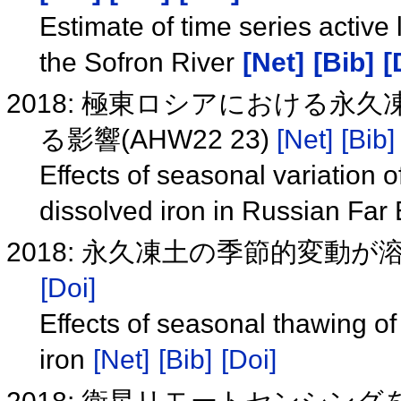
Estimate of time series active
the Sofron River
[Net]
[Bib]
[
2018: 極東ロシアにおける
る影響(AHW22 23)
[Net]
[Bib]
Effects of seasonal variation 
dissolved iron in Russian Fa
2018: 永久凍土の季節的変動
[Doi]
Effects of seasonal thawing of
iron
[Net]
[Bib]
[Doi]