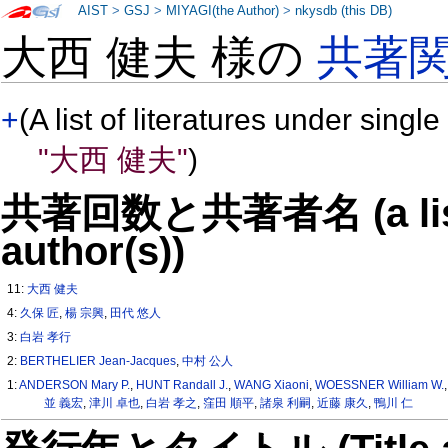
AIST
>
GSJ
>
MIYAGI(the Author)
>
nkysdb (this DB)
大西 健夫 様の
共著
+
(A list of literatures under single
"大西 健夫"
)
共著回数と共著者名 (a list o
author(s))
11:
大西 健夫
4:
久保 匠
,
楊 宗興
,
田代 悠人
3:
白岩 孝行
2:
BERTHELIER Jean-Jacques
,
中村 公人
1:
ANDERSON Mary P.
,
HUNT Randall J.
,
WANG Xiaoni
,
WOESSNER William W.
並 義宏
,
津川 卓也
,
白岩 孝之
,
窪田 順平
,
諸泉 利嗣
,
近藤 康久
,
鴨川 仁