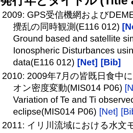
発行年とタイトル (Title and 
2009: GPS受信機網およびD
攪乱の同時観測(E116 012)
[N
Ground based and satellite si
Ionospheric Disturbances u
data(E116 012)
[Net]
[Bib]
2010: 2009年7月の皆既日
オン密度変動(MIS014 P06)
[N
Variation of Te and Ti observ
eclipse(MIS014 P06)
[Net]
[Bi
2011: イリ川流域における水文モ