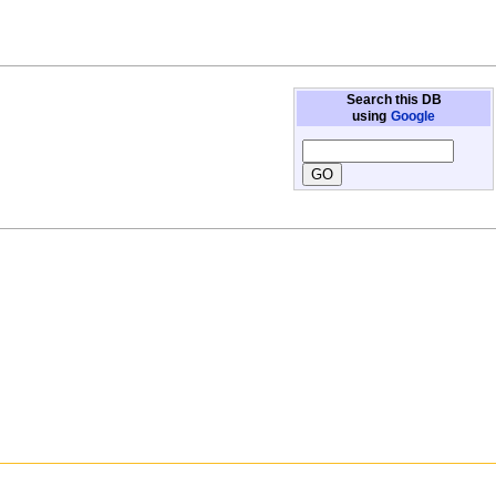
Search this DB
using
Google