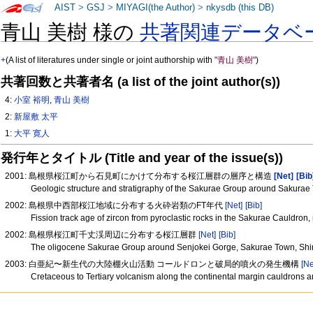
AIST
>
GSJ
>
MIYAGI(the Author)
>
nkysdb (this DB)
青山 美樹 様の
共著関連データベ
+
(A list of literatures under single or joint authorship with
"青山 美樹"
)
共著回数と共著者名 (a list of the joint author(s))
4:
小室 裕明
,
青山 美樹
2:
新屋敷 太平
1:
大平 寛人
発行年とタイトル (Title and year of the issue(s))
2001: 島根県桜江町から石見町にかけて分布する桜江層群の層序と構造
[Net]
[Bib
Geologic structure and stratigraphy of the Sakurae Group around Sakura
2002: 島根県中西部桜江地域に分布する火砕岩類のFT年代
[Net]
[Bib]
Fission track age of zircon from pyroclastic rocks in the Sakurae Cauldr
2002: 島根県桜江町千丈渓周辺に分布する桜江層群
[Net]
[Bib]
The oligocene Sakurae Group around Senjokei Gorge, Sakurae Town, Sh
2003: 白亜紀〜新生代の大陸棚火山活動 コールドロンと破局的噴火の発生機構
[Ne
Cretaceous to Tertiary volcanism along the continental margin cauldrons a