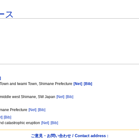
ース
]
e Town and Iwami Town, Shimane Prefecture
[Net]
[Bib]
on, middle west Shimane, SW Japan
[Net]
[Bib]
imane Prefecture
[Net]
[Bib]
t]
[Bib]
nd catastrophic eruption
[Net]
[Bib]
ご意見・お問い合わせ / Contact address :