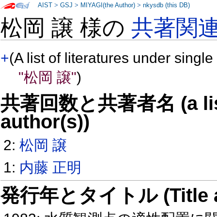
AIST
>
GSJ
>
MIYAGI(the Author)
>
nkysdb (this DB)
松岡 譲 様の
共著関
+
(A list of literatures under single
"松岡 譲"
)
共著回数と共著者名 (a list o
author(s))
2:
松岡 譲
1:
内藤 正明
発行年とタイトル (Title and 