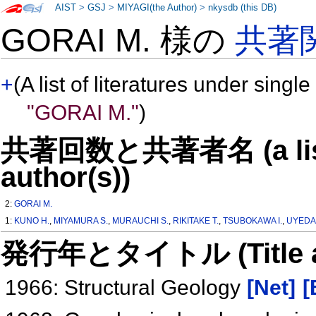
AIST
>
GSJ
>
MIYAGI(the Author)
>
nkysdb (this DB)
GORAI M. 様の
共著
+
(A list of literatures under single
"GORAI M."
)
共著回数と共著者名 (a list o
author(s))
2:
GORAI M.
1:
KUNO H.
,
MIYAMURA S.
,
MURAUCHI S.
,
RIKITAKE T.
,
TSUBOKAWA I.
,
UYEDA 
発行年とタイトル (Title and 
1966: Structural Geology
[Net]
[