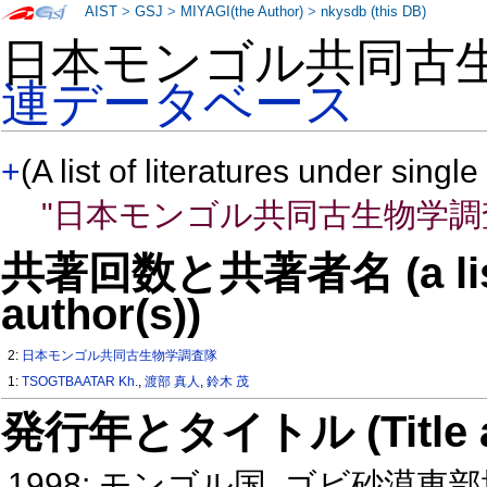
AIST
>
GSJ
>
MIYAGI(the Author)
>
nkysdb (this DB)
日本モンゴル共同古
連データベース
+
(A list of literatures under single
"日本モンゴル共同古生物学調
共著回数と共著者名 (a list o
author(s))
2:
日本モンゴル共同古生物学調査隊
1:
TSOGTBAATAR Kh.
,
渡部 真人
,
鈴木 茂
発行年とタイトル (Title and 
1998: モンゴル国, ゴビ砂漠