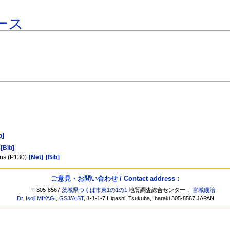
ース
b]
[Bib]
ions (P130)
[Net]
[Bib]
ご意見・お問い合わせ / Contact address :
〒305-8567
茨城県つくば市東1の1の1
地質調査総合センター，
宮城磯治
Dr. Isoji MIYAGI
,
GSJ
/
AIST
, 1-1-1-7 Higashi, Tsukuba, Ibaraki 305-8567 JAPAN