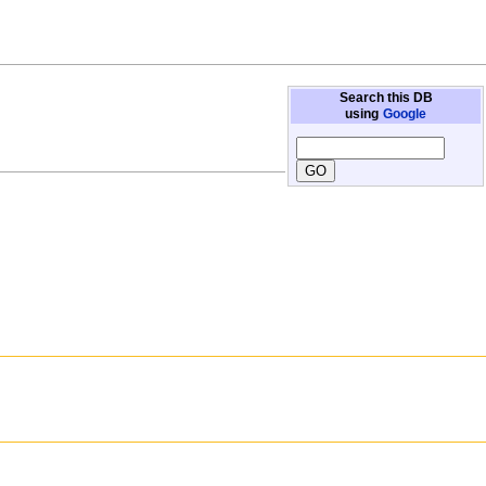
Search this DB
using
Google