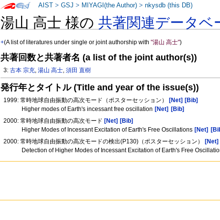
AIST
>
GSJ
>
MIYAGI(the Author)
>
nkysdb (this DB)
湯山 高士 様の
共著関連データベ
+
(A list of literatures under single or joint authorship with
"湯山 高士"
)
共著回数と共著者名 (a list of the joint author(s))
3:
古本 宗充
,
湯山 高士
,
須田 直樹
発行年とタイトル (Title and year of the issue(s))
1999: 常時地球自由振動の高次モード（ポスターセッション）
[Net]
[Bib]
Higher modes of Earth's incessant free oscillation
[Net]
[Bib]
2000: 常時地球自由振動の高次モード
[Net]
[Bib]
Higher Modes of Incessant Excitation of Earth's Free Oscillations
[Net]
[Bi
2000: 常時地球自由振動の高次モードの検出(P130)（ポスターセッション）
[Net]
Detection of Higher Modes of Incessant Excitation of Earth's Free Oscillat