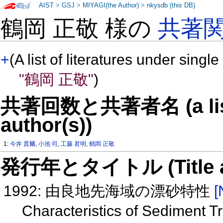
AIST
>
GSJ
>
MIYAGI(the Author)
>
nkysdb (this DB)
鶴岡 正敬 様の
共著
+
(A list of literatures under single
"鶴岡 正敬"
)
共著回数と共著者名 (a list o
author(s))
1:
今井 貫爾
,
小池 司
,
工藤 君明
,
鶴岡 正敬
発行年とタイトル (Title and 
1992: 由良地先海域の漂砂特性
[
Characteristics of Sediment T