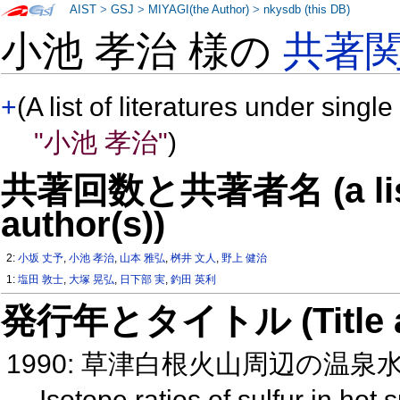
AIST
>
GSJ
>
MIYAGI(the Author)
>
nkysdb (this DB)
小池 孝治 様の
共著
+
(A list of literatures under single
"小池 孝治"
)
共著回数と共著者名 (a list o
author(s))
2:
小坂 丈予
,
小池 孝治
,
山本 雅弘
,
桝井 文人
,
野上 健治
1:
塩田 敦士
,
大塚 晃弘
,
日下部 実
,
釣田 英利
発行年とタイトル (Title and 
1990: 草津白根火山周辺の温
Isotope ratios of sulfur in hot