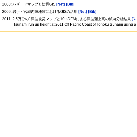
2003: ハザードマップと防災GIS
[Net]
[Bib]
2009: 岩手・宮城内陸地震におけるGISの活用
[Net]
[Bib]
2011: 2.5万分の1津波被災マップと10mDEMによる津波遡上高の傾向分析結果
[Ne
Tsunami run up height at 2011 Off Pacific Coast of Tohoku tsunami using 