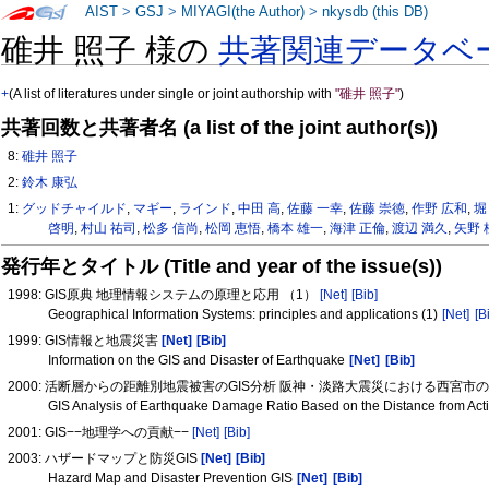
AIST
>
GSJ
>
MIYAGI(the Author)
>
nkysdb (this DB)
碓井 照子 様の
共著関連データベ
+
(A list of literatures under single or joint authorship with
"碓井 照子"
)
共著回数と共著者名 (a list of the joint author(s))
8:
碓井 照子
2:
鈴木 康弘
1:
グッドチャイルド
,
マギー
,
ラインド
,
中田 高
,
佐藤 一幸
,
佐藤 崇徳
,
作野 広和
,
堀
啓明
,
村山 祐司
,
松多 信尚
,
松岡 恵悟
,
橋本 雄一
,
海津 正倫
,
渡辺 満久
,
矢野 
発行年とタイトル (Title and year of the issue(s))
1998: GIS原典 地理情報システムの原理と応用 （1）
[Net]
[Bib]
Geographical Information Systems: principles and applications (1)
[Net]
[B
1999: GIS情報と地震災害
[Net]
[Bib]
Information on the GIS and Disaster of Earthquake
[Net]
[Bib]
2000: 活断層からの距離別地震被害のGIS分析 阪神・淡路大震災における西宮
GIS Analysis of Earthquake Damage Ratio Based on the Distance from Act
2001: GIS−−地理学への貢献−−
[Net]
[Bib]
2003: ハザードマップと防災GIS
[Net]
[Bib]
Hazard Map and Disaster Prevention GIS
[Net]
[Bib]