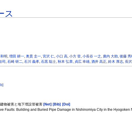
ース
 和明
,
増田 耕一
,
奥貫 圭一
,
宮沢 仁
,
小口 高
,
小方 登
,
小長谷 一之
,
廣内 大助
,
後藤 秀
桂司
,
石崎 研二
,
石川 義孝
,
石黒 聡士
,
秋本 弘章
,
貞広 幸雄
,
酒井 高正
,
鈴木 厚志
,
長沢
ib]
市の建物被害と地下埋設管被害
[Net]
[Bib]
[Doi]
ive Faults: Building and Buried Pipe Damage in Nishinomiya City in the Hyogoke