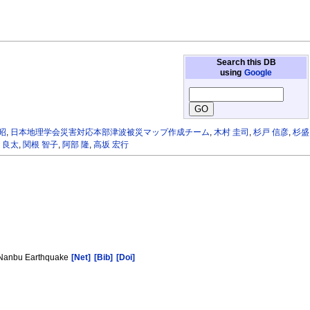
Search this DB
using
Google
昭
,
日本地理学会災害対応本部津波被災マップ作成チーム
,
木村 圭司
,
杉戸 信彦
,
杉盛
 良太
,
関根 智子
,
阿部 隆
,
高坂 宏行
n Nanbu Earthquake
[Net]
[Bib]
[Doi]