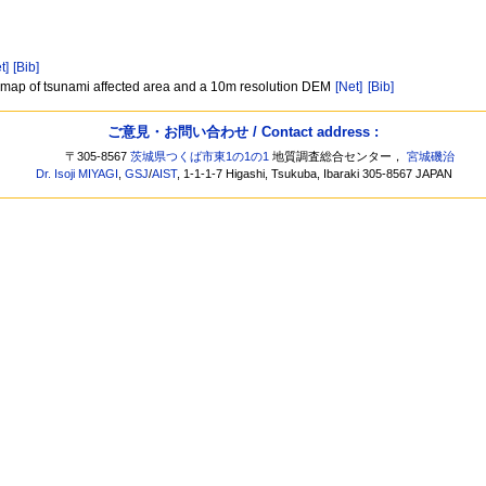
t]
[Bib]
a map of tsunami affected area and a 10m resolution DEM
[Net]
[Bib]
ご意見・お問い合わせ / Contact address :
〒305-8567
茨城県つくば市東1の1の1
地質調査総合センター，
宮城磯治
Dr. Isoji MIYAGI
,
GSJ
/
AIST
, 1-1-1-7 Higashi, Tsukuba, Ibaraki 305-8567 JAPAN