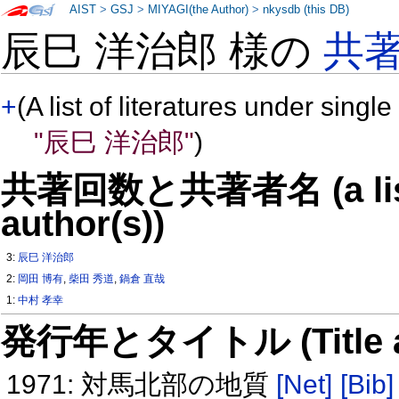
AIST
>
GSJ
>
MIYAGI(the Author)
>
nkysdb (this DB)
辰巳 洋治郎 様の
共
+
(A list of literatures under single
"辰巳 洋治郎"
)
共著回数と共著者名 (a list o
author(s))
3:
辰巳 洋治郎
2:
岡田 博有
,
柴田 秀道
,
鍋倉 直哉
1:
中村 孝幸
発行年とタイトル (Title and 
1971: 対馬北部の地質
[Net]
[Bib]