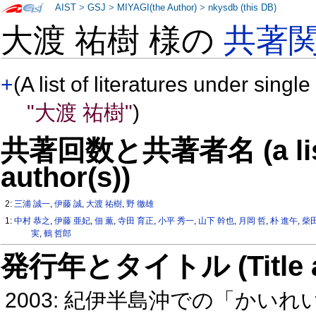
AIST
>
GSJ
>
MIYAGI(the Author)
>
nkysdb (this DB)
大渡 祐樹 様の
共著
+
(A list of literatures under single
"大渡 祐樹"
)
共著回数と共著者名 (a list o
author(s))
2:
三浦 誠一
,
伊藤 誠
,
大渡 祐樹
,
野 徹雄
1:
中村 恭之
,
伊藤 亜妃
,
佃 薫
,
寺田 育正
,
小平 秀一
,
山下 幹也
,
月岡 哲
,
朴 進午
,
柴
実
,
鶴 哲郎
発行年とタイトル (Title and 
2003: 紀伊半島沖での「か