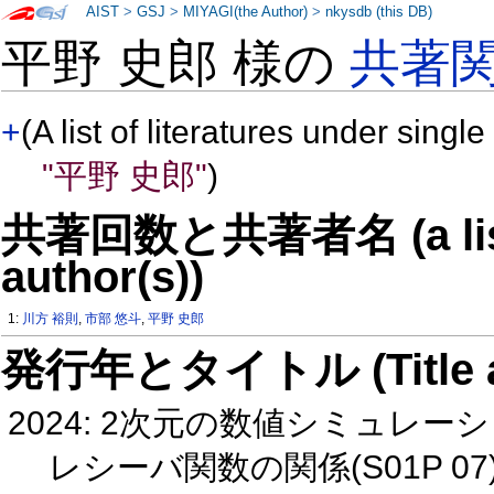
AIST
>
GSJ
>
MIYAGI(the Author)
>
nkysdb (this DB)
平野 史郎 様の
共著
+
(A list of literatures under single
"平野 史郎"
)
共著回数と共著者名 (a list o
author(s))
1:
川方 裕則
,
市部 悠斗
,
平野 史郎
発行年とタイトル (Title and 
2024: 2次元の数値シミュレ
レシーバ関数の関係(S01P 07