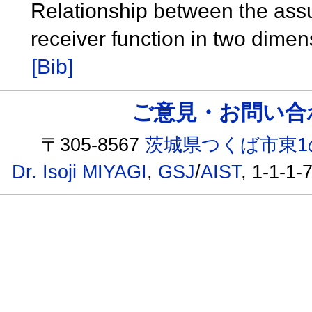
Relationship between the ass
receiver function in two dime
[Bib]
ご意見・お問い合わせ /
〒305-8567
茨城県つくば市東1
Dr. Isoji MIYAGI
,
GSJ
/
AIST
, 1-1-1-