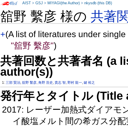
AIST
>
GSJ
>
MIYAGI(the Author)
>
nkysdb (this DB)
舘野 繫彦 様の
共著
+
(A list of literatures under single
"舘野 繫彦"
)
共著回数と共著者名 (a list o
author(s))
1:
三部 賢治
,
舘野 繫彦
,
角野 浩史
,
貴志 智
,
野村 龍一
,
鍵 裕之
発行年とタイトル (Title and 
2017: レーザー加熱式ダイ
イ酸塩メルト間の希ガス分配