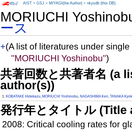
AIST
>
GSJ
>
MIYAGI(the Author)
>
nkysdb (this DB)
MORIUCHI Yoshino
ース
+
(A list of literatures under single
"MORIUCHI Yoshinobu"
)
共著回数と共著者名 (a list o
author(s))
1:
KOBATAKE Hidekazu
,
MORIUCHI Yoshinobu
,
NAGASHIMA Ken
,
TANAKA Kyok
発行年とタイトル (Title and 
2008: Critical cooling rates for 