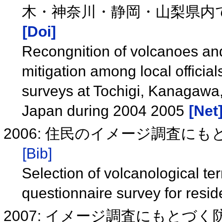
木・神奈川・静岡・山梨県内での
[Doi]
Recongnition of volcanoes and
mitigation among local official
surveys at Tochigi, Kanagawa
Japan during 2004 2005
[Net
2006: 住民のイメージ調査に
[Bib]
Selection of volcanological te
questionnaire survey for resi
2007: イメージ調査にもと