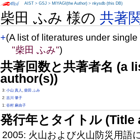
AIST
>
GSJ
>
MIYAGI(the Author)
>
nkysdb (this DB)
柴田 ふみ 様の
共著
+
(A list of literatures under single
"柴田 ふみ"
)
共著回数と共著者名 (a list o
author(s))
3:
小山 真人
,
柴田 ふみ
2:
吉川 肇子
1:
谷村 麻由子
発行年とタイトル (Title and 
2005: 火山および火山防災用