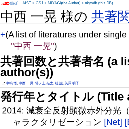
AIST
>
GSJ
>
MIYAGI(the Author)
>
nkysdb (this DB)
中西 一晃 様の
共著
+
(A list of literatures under single
"中西 一晃"
)
共著回数と共著者名 (a list o
author(s))
1:
中嶋 悟
,
中西 一晃
,
塔ノ上 亮太
,
桂 誠
,
矢澤 明子
発行年とタイトル (Title and 
2014: 減衰全反射顕微赤外分光
ャラクタリゼーション
[Net]
[