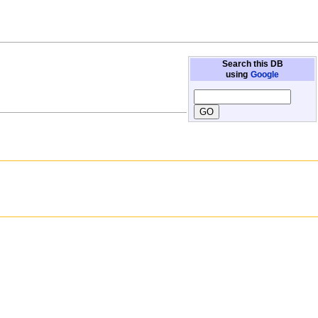
Search this DB
using
Google