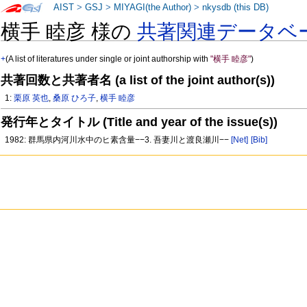
AIST
>
GSJ
>
MIYAGI(the Author)
>
nkysdb (this DB)
横手 睦彦 様の
共著関連データベ
+
(A list of literatures under single or joint authorship with
"横手 睦彦"
)
共著回数と共著者名 (a list of the joint author(s))
1:
栗原 英也
,
桑原 ひろ子
,
横手 睦彦
発行年とタイトル (Title and year of the issue(s))
1982: 群馬県内河川水中のヒ素含量−−3. 吾妻川と渡良瀬川−−
[Net]
[Bib]