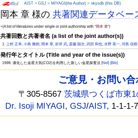
AIST
>
GSJ
>
MIYAGI(the Author)
>
nkysdb (this DB)
岡本 章 様の
共著関連データベー
+
(A list of literatures under single or joint authorship with
"岡本 章"
)
共著回数と共著者名 (a list of the joint author(s))
1:
上村 正幸
,
小島 雅樹
,
岡本 章
,
折井 武
,
斎藤 顕次
,
武田 和也
,
水野 英一
,
河島 信樹
発行年とタイトル (Title and year of the issue(s))
1996: 液化した金星大気(CO2)を利用した新しい金星探査法
[Net]
[Bib]
ご意見・お問い合わせ /
〒305-8567
茨城県つくば市東1
Dr. Isoji MIYAGI
,
GSJ
/
AIST
, 1-1-1-