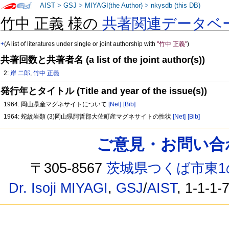
AIST
>
GSJ
>
MIYAGI(the Author)
>
nkysdb (this DB)
竹中 正義 様の
共著関連データベ
+
(A list of literatures under single or joint authorship with
"竹中 正義"
)
共著回数と共著者名 (a list of the joint author(s))
2:
岸 二郎
,
竹中 正義
発行年とタイトル (Title and year of the issue(s))
1964: 岡山県産マグネサイトについて
[Net]
[Bib]
1964: 蛇紋岩類 (3)岡山県阿哲郡大佐町産マグネサイトの性状
[Net]
[Bib]
ご意見・お問い合わせ /
〒305-8567
茨城県つくば市東1
Dr. Isoji MIYAGI
,
GSJ
/
AIST
, 1-1-1-