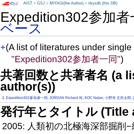
AIST
>
GSJ
>
MIYAGI(the Author)
>
nkysdb (this DB)
Expedition302参
ベース
+
(A list of literatures under single
"Expedition302参加者一同"
)
共著回数と共著者名 (a list o
author(s))
1:
Expedition302参加者一同
,
JORDAN Richard W.
,
KOC Nalan
,
小野寺 丈尚太郎
,
発行年とタイトル (Title and 
2005: 人類初の北極海深部掘削