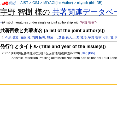
AIST
>
GSJ
>
MIYAGI(the Author)
>
nkysdb (this DB)
宇野 智樹 様の
共著関連データベ
+
(A list of literatures under single or joint authorship with
"宇野 智樹"
)
共著回数と共著者名 (a list of the joint author(s))
1:
今泉 俊文
,
佐藤 良
,
内田 拓馬
,
加藤 一
,
加藤 義人
,
天野 桂悟
,
宇野 智樹
,
小田 晋
,
発行年とタイトル (Title and year of the issue(s))
2005: 伊那谷断層帯北部における反射法地震探査(P229)
[Net]
[Bib]
Seismic Reflection Profiling across the Noethern part of Inadani Fault Zon