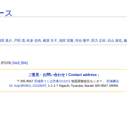
ース
岡田 真介
,
戸田 茂
,
松多 信尚
,
楮原 京子
,
池田 安隆
,
河合 陽平
,
田力 正好
,
石山 達也
,
越
e (P229)
[Net]
[Bib]
ご意見・お問い合わせ / Contact address :
〒305-8567
茨城県つくば市東1の1の1
地質調査総合センター，
宮城磯治
Dr. Isoji MIYAGI
,
GSJ
/
AIST
, 1-1-1-7 Higashi, Tsukuba, Ibaraki 305-8567 JAPAN