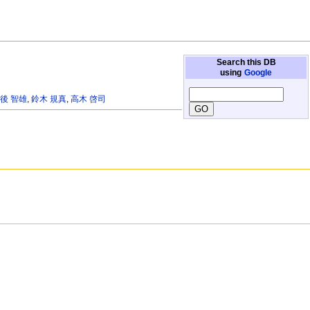
Search this DB
using
Google
後 智雄
,
鈴木 規真
,
高木 啓司