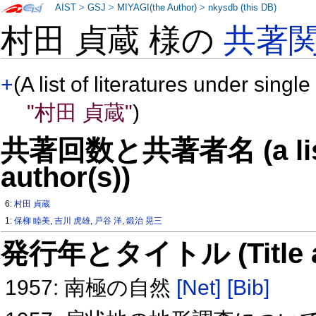
AIST
>
GSJ
>
MIYAGI(the Author)
>
nkysdb (this DB)
村田 貞蔵 様の
共著
+
(A list of literatures under single
"村田 貞蔵"
)
共著回数と共著者名 (a list o
author(s))
6:
村田 貞蔵
1:
保柳 睦美
,
吉川 虎雄
,
戸谷 洋
,
鍛治 晃三
発行年とタイトル (Title and 
1957: 南極の自然
[Net]
[Bib]