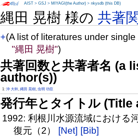
AIST
>
GSJ
>
MIYAGI(the Author)
>
nkysdb (this DB)
縄田 晃樹 様の
共著
+
(A list of literatures under single
"縄田 晃樹"
)
共著回数と共著者名 (a list o
author(s))
1:
沖 大幹
,
縄田 晃樹
,
虫明 功臣
発行年とタイトル (Title and 
1992: 利根川水源流域におけ
復元（2）
[Net]
[Bib]