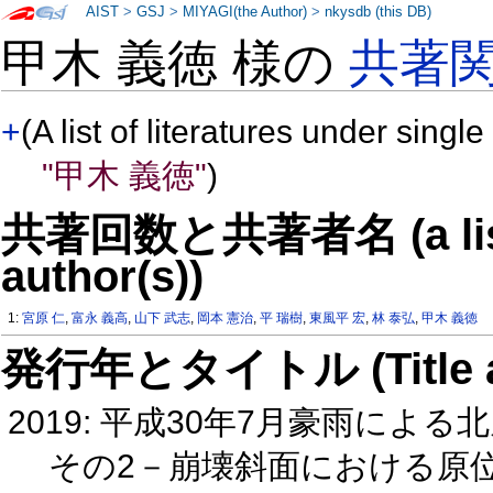
AIST
>
GSJ
>
MIYAGI(the Author)
>
nkysdb (this DB)
甲木 義徳 様の
共著
+
(A list of literatures under single
"甲木 義徳"
)
共著回数と共著者名 (a list o
author(s))
1:
宮原 仁
,
富永 義高
,
山下 武志
,
岡本 憲治
,
平 瑞樹
,
東風平 宏
,
林 泰弘
,
甲木 義徳
発行年とタイトル (Title and 
2019: 平成30年7月豪雨に
その2－崩壊斜面における原