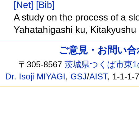
[Net]
[Bib]
A study on the process of a sl
Yahatahigashi ku, Kitakyushu 
ご意見・お問い合わせ /
〒305-8567
茨城県つくば市東1
Dr. Isoji MIYAGI
,
GSJ
/
AIST
, 1-1-1-