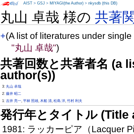
AIST
>
GSJ
>
MIYAGI(the Author)
>
nkysdb (this DB)
丸山 卓哉 様の
共著
+
(A list of literatures under single
"丸山 卓哉"
)
共著回数と共著者名 (a list o
author(s))
3:
丸山 卓哉
2:
藤井 昭二
1:
吉井 亮一
,
平林 照雄
,
木船 清
,
松島 洋
,
竹村 利夫
発行年とタイトル (Title and 
1981: ラッカーピア（Lacquer 