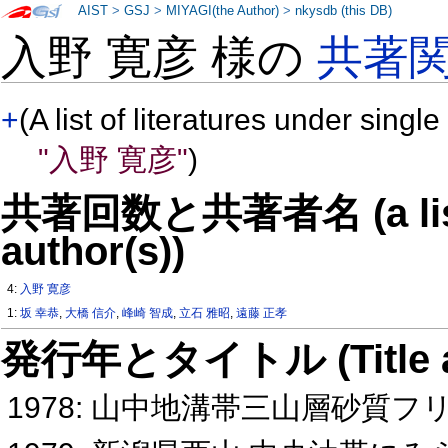
AIST
>
GSJ
>
MIYAGI(the Author)
>
nkysdb (this DB)
入野 寛彦 様の
共著
+
(A list of literatures under single
"入野 寛彦"
)
共著回数と共著者名 (a list o
author(s))
4:
入野 寛彦
1:
坂 幸恭
,
大橋 信介
,
峰崎 智成
,
立石 雅昭
,
遠藤 正孝
発行年とタイトル (Title and 
1978: 山中地溝帯三山層砂質