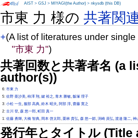
AIST
>
GSJ
>
MIYAGI(the Author)
>
nkysdb (this DB)
市東 力 様の
共著関
+
(A list of literatures under single
"市東 力"
)
共著回数と共著者名 (a list o
author(s))
6:
市東 力
5:
佐野 亜沙美
,
柿澤 翔
,
鍵 裕之
,
青木 勝敏
,
飯塚 理子
3:
小松 一生
,
服部 高典
,
鈴木 昭夫
,
阿部 淳
,
齋藤 寛之
2:
古川 登
,
森 悠一郎
,
町田 真一
1:
佐藤 勇輝
,
大橋 智典
,
岡本 啓太郎
,
栗林 貴弘
,
森 悠一郞
,
渕崎 員弘
,
渡邉 隆二
,
神
発行年とタイトル (Title and 