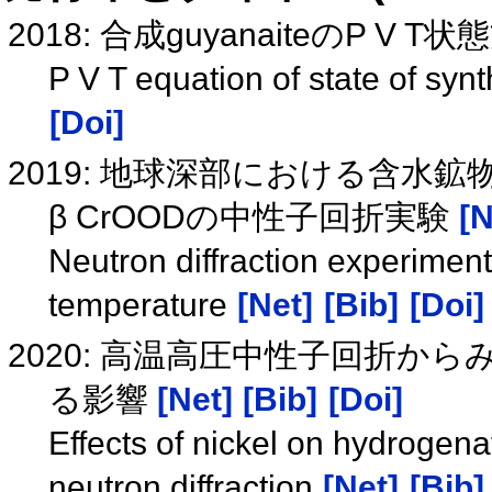
2018: 合成guyanaiteのP V T状
P V T equation of state of syn
[Doi]
2019: 地球深部における含水
β CrOODの中性子回折実験
[N
Neutron diffraction experimen
temperature
[Net]
[Bib]
[Doi]
2020: 高温高圧中性子回折
る影響
[Net]
[Bib]
[Doi]
Effects of nickel on hydrogena
neutron diffraction
[Net]
[Bib]