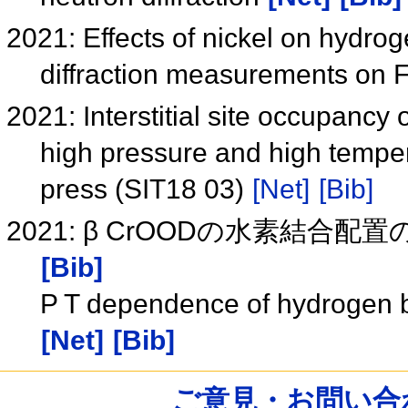
2021: Effects of nickel on hydrog
diffraction measurements on 
2021: Interstitial site occupancy 
high pressure and high temper
press (SIT18 03)
[Net]
[Bib]
2021: β CrOODの水素結合配置
[Bib]
P T dependence of hydrogen
[Net]
[Bib]
ご意見・お問い合わせ /