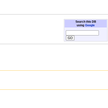
Search this DB
using
Google