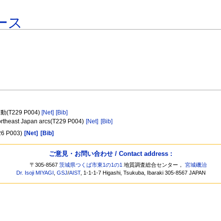
ース
229 P004)
[Net]
[Bib]
d northeast Japan arcs(T229 P004)
[Net]
[Bib]
226 P003)
[Net]
[Bib]
ご意見・お問い合わせ / Contact address :
〒305-8567
茨城県つくば市東1の1の1
地質調査総合センター，
宮城磯治
Dr. Isoji MIYAGI
,
GSJ
/
AIST
, 1-1-1-7 Higashi, Tsukuba, Ibaraki 305-8567 JAPAN