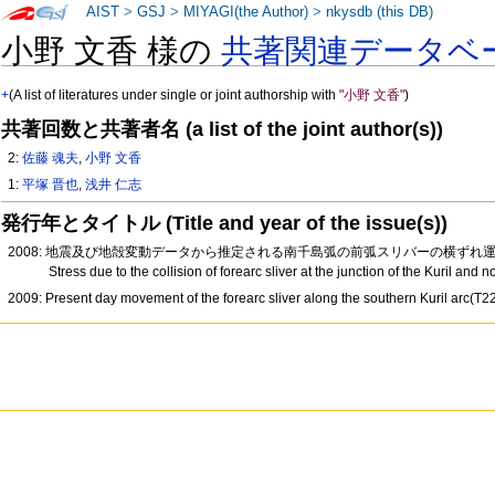
AIST
>
GSJ
>
MIYAGI(the Author)
>
nkysdb (this DB)
小野 文香 様の
共著関連データベ
+
(A list of literatures under single or joint authorship with
"小野 文香"
)
共著回数と共著者名 (a list of the joint author(s))
2:
佐藤 魂夫
,
小野 文香
1:
平塚 晋也
,
浅井 仁志
発行年とタイトル (Title and year of the issue(s))
2008: 地震及び地殻変動データから推定される南千島弧の前弧スリバーの横ずれ運動(T
Stress due to the collision of forearc sliver at the junction of the Kuril an
2009: Present day movement of the forearc sliver along the southern Kuril arc(T