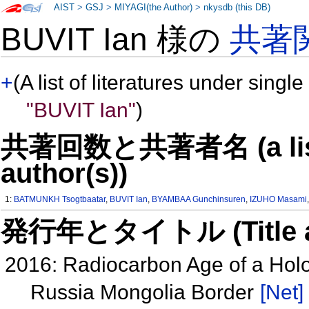
AIST
>
GSJ
>
MIYAGI(the Author)
>
nkysdb (this DB)
BUVIT Ian 様の
共著
+
(A list of literatures under single
"BUVIT Ian"
)
共著回数と共著者名 (a list o
author(s))
1:
BATMUNKH Tsogtbaatar
,
BUVIT Ian
,
BYAMBAA Gunchinsuren
,
IZUHO Masami
発行年とタイトル (Title and 
2016: Radiocarbon Age of a Holoc
Russia Mongolia Border
[Net]