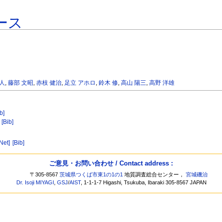
ース
正人
,
藤部 文昭
,
赤枝 健治
,
足立 アホロ
,
鈴木 修
,
高山 陽三
,
高野 洋雄
b]
[Bib]
Net]
[Bib]
ご意見・お問い合わせ / Contact address :
〒305-8567
茨城県つくば市東1の1の1
地質調査総合センター，
宮城磯治
Dr. Isoji MIYAGI
,
GSJ
/
AIST
, 1-1-1-7 Higashi, Tsukuba, Ibaraki 305-8567 JAPAN