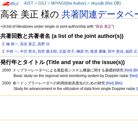
AIST
>
GSJ
>
MIYAGI(the Author)
>
nkysdb (this DB)
高谷 美正 様の
共著関連データベ
+
(A list of literatures under single or joint authorship with
"高谷 美正"
)
共著回数と共著者名 (a list of the joint author(s))
2:
楠 研一
,
高谷 美正
,
高野 功
1:
中村 一
,
中沢 哲夫
,
別所 康太郎
,
北畠 尚子
,
榊原 均
,
牧原 康隆
,
田中 恵信
,
福田 
発行年とタイトル (Title and year of the issue(s))
2000: ドップラーレーダーによる風監視システム構築に関する基礎的研究
[Net]
[Bi
Basic study on the regional wind monitoring system by Doppler radar
[Net]
2000: 単一ドップラーレーダーの利用技術高度化のための研究
[Net]
[Bib]
Study for advancement in the utilization of data from single Doppler radar
[