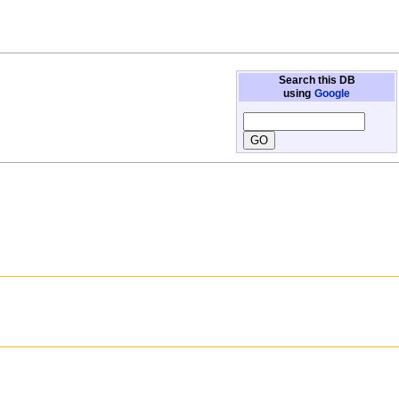
Search this DB
using
Google