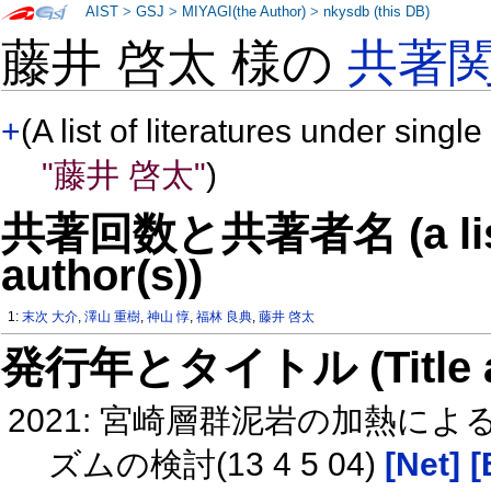
AIST
>
GSJ
>
MIYAGI(the Author)
>
nkysdb (this DB)
藤井 啓太 様の
共著
+
(A list of literatures under single
"藤井 啓太"
)
共著回数と共著者名 (a list o
author(s))
1:
末次 大介
,
澤山 重樹
,
神山 惇
,
福林 良典
,
藤井 啓太
発行年とタイトル (Title and 
2021: 宮崎層群泥岩の加熱
ズムの検討(13 4 5 04)
[Net]
[