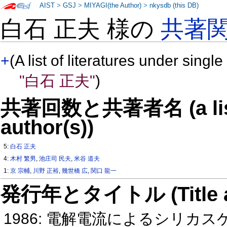
AIST
>
GSJ
>
MIYAGI(the Author)
>
nkysdb (this DB)
白石 正夫 様の
共著
+
(A list of literatures under single
"白石 正夫"
)
共著回数と共著者名 (a list o
author(s))
5:
白石 正夫
4:
木村 繁男
,
池庄司 民夫
,
米谷 道夫
1:
京 宗輔
,
川野 正裕
,
幾世橋 広
,
関口 龍一
発行年とタイトル (Title and 
1986: 電解電流によるシリ