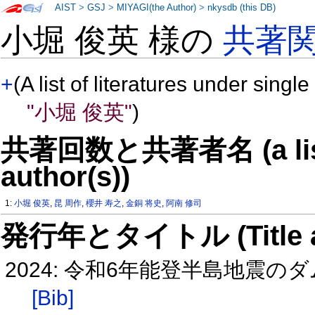
AIST
>
GSJ
>
MIYAGI(the Author)
>
nkysdb (this DB)
小堀 俊英 様の
共著
+
(A list of literatures under single
"小堀 俊英"
)
共著回数と共著者名 (a list o
author(s))
1:
小堀 俊英
,
昆 周作
,
櫻井 寿之
,
金銅 将史
,
阿南 修司
発行年とタイトル (Title and 
2024: 令和6年能登半島地震
[Bib]