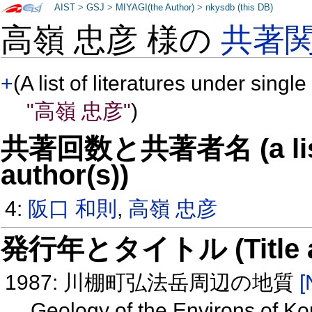
AIST
>
GSJ
>
MIYAGI(the Author)
>
nkysdb (this DB)
高嶺 忠彦 様の
共著
+
(A list of literatures under single
"高嶺 忠彦"
)
共著回数と共著者名 (a list o
author(s))
4:
阪口 和則
,
高嶺 忠彦
発行年とタイトル (Title and 
1987: 川棚町弘法岳周辺の地質
[
Geology of the Environs of 