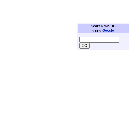
Search this DB
using
Google