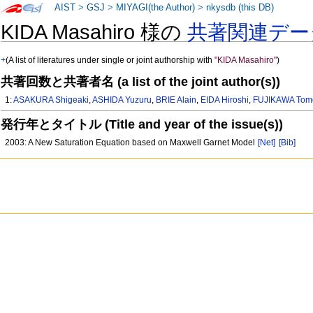
AIST
>
GSJ
>
MIYAGI(the Author)
>
nkysdb (this DB)
KIDA Masahiro 様の
共著関連デー
+
(A list of literatures under single or joint authorship with
"KIDA Masahiro"
)
共著回数と共著者名 (a list of the joint author(s))
1:
ASAKURA Shigeaki
,
ASHIDA Yuzuru
,
BRIE Alain
,
EIDA Hiroshi
,
FUJIKAWA Tom
発行年とタイトル (Title and year of the issue(s))
2003: A New Saturation Equation based on Maxwell Garnet Model
[Net]
[Bib]