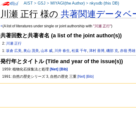
AIST
>
GSJ
>
MIYAGI(the Author)
>
nkysdb (this DB)
川瀬 正行 様の
共著関連データベ
+
(A list of literatures under single or joint authorship with
"川瀬 正行"
)
共著回数と共著者名 (a list of the joint author(s))
2:
川瀬 正行
1:
坂倉 広美
,
奥山 茂美
,
山本 威
,
川井 春生
,
松葉 千年
,
津村 善博
,
磯部 克
,
赤嶺 秀雄
発行年とタイトル (Title and year of the issue(s))
1959: 植物化石採集法と処理
[Net]
[Bib]
1991: 自然の歴史シリーズ 3, 自然の歴史 三重
[Net]
[Bib]