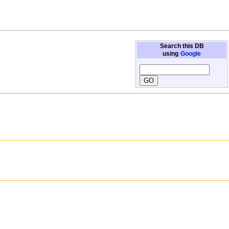
Search this DB
using
Google