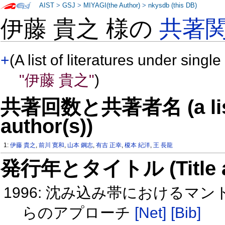
AIST
>
GSJ
>
MIYAGI(the Author)
>
nkysdb (this DB)
伊藤 貴之 様の
共著
+
(A list of literatures under single
"伊藤 貴之"
)
共著回数と共著者名 (a list o
author(s))
1:
伊藤 貴之
,
前川 寛和
,
山本 鋼志
,
有吉 正幸
,
榎本 紀洋
,
王 長龍
発行年とタイトル (Title and 
1996: 沈み込み帯におけるマ
らのアプローチ
[Net]
[Bib]