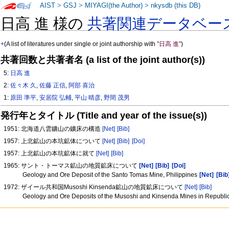
AIST
>
GSJ
>
MIYAGI(the Author)
>
nkysdb (this DB)
日高 進 様の
共著関連データベー
+
(A list of literatures under single or joint authorship with
"日高 進"
)
共著回数と共著者名 (a list of the joint author(s))
5:
日高 進
2:
佐々木 久
,
佐藤 正信
,
阿部 喜治
1:
原田 準平
,
安居院 弘輔
,
平山 晴彦
,
野間 茂男
発行年とタイトル (Title and year of the issue(s))
1951: 北海道八雲鑛山の鑛床の構造
[Net]
[Bib]
1957: 上北鉱山の本坑鉱体について
[Net]
[Bib]
[Doi]
1957: 上北鉱山の本坑鉱体に就て
[Net]
[Bib]
1965: サント・トーマス鉱山の地質鉱床について
[Net]
[Bib]
[Doi]
Geology and Ore Deposit of the Santo Tomas Mine, Philippines
[Net]
[Bib
1972: ザイール共和国Musoshi Kinsenda鉱山の地質鉱床について
[Net]
[Bib]
Geology and Ore Deposits of the Musoshi and Kinsenda Mines in Republic