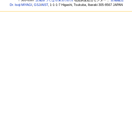
〒305-8567
茨城県つくば市東1の1の1
地質調査総合センター，
宮城磯治
Dr. Isoji MIYAGI
,
GSJ
/
AIST
, 1-1-1-7 Higashi, Tsukuba, Ibaraki 305-8567 JAPAN