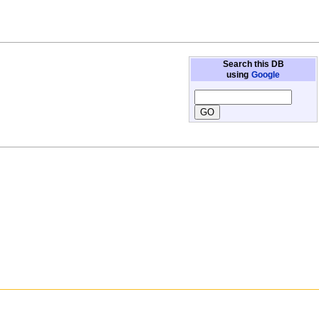
Search this DB
using
Google