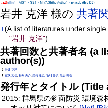
AIST
>
GSJ
>
MIYAGI(the Author)
>
nkysdb (this DB)
岩井 克洋 様の
共著
+
(A list of literatures under single
"岩井 克洋"
)
共著回数と共著者名 (a list o
author(s))
2:
岩井 克洋
1:
室伏 文佳
,
村井 勇介
,
柴崎 達也
,
毛利 貴子
,
黒岩 彰吾
発行年とタイトル (Title and 
2015: 群馬県の斜面防災 環境
すべり対策について
[Net]
[Bi