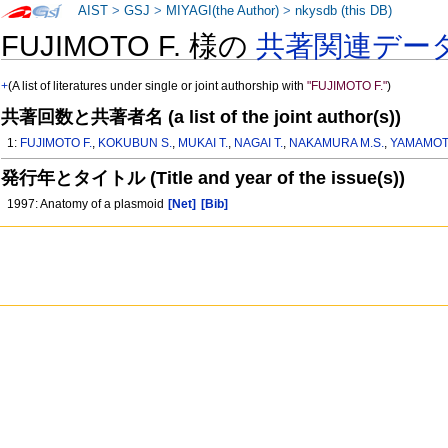
AIST
>
GSJ
>
MIYAGI(the Author)
>
nkysdb (this DB)
FUJIMOTO F. 様の
共著関連デー
+
(A list of literatures under single or joint authorship with
"FUJIMOTO F."
)
共著回数と共著者名 (a list of the joint author(s))
1:
FUJIMOTO F.
,
KOKUBUN S.
,
MUKAI T.
,
NAGAI T.
,
NAKAMURA M.S.
,
YAMAMOT
発行年とタイトル (Title and year of the issue(s))
1997: Anatomy of a plasmoid
[Net]
[Bib]