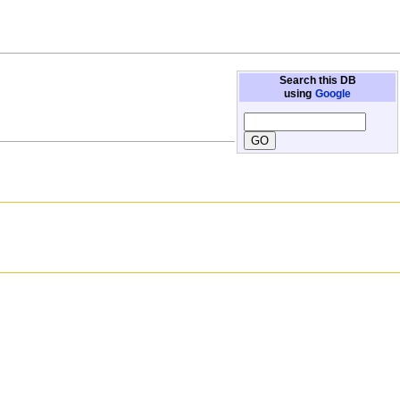
Search this DB
using
Google