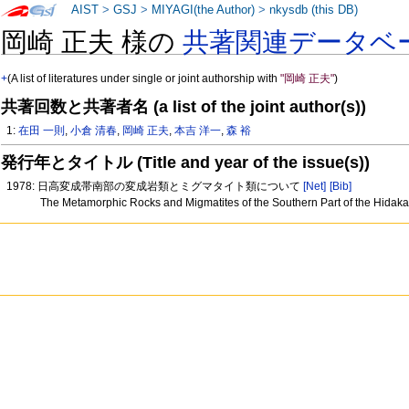
AIST
>
GSJ
>
MIYAGI(the Author)
>
nkysdb (this DB)
岡崎 正夫 様の
共著関連データベ
+
(A list of literatures under single or joint authorship with
"岡崎 正夫"
)
共著回数と共著者名 (a list of the joint author(s))
1:
在田 一則
,
小倉 清春
,
岡崎 正夫
,
本吉 洋一
,
森 裕
発行年とタイトル (Title and year of the issue(s))
1978: 日高変成帯南部の変成岩類とミグマタイト類について
[Net]
[Bib]
The Metamorphic Rocks and Migmatites of the Southern Part of the Hidak