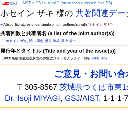
AIST
>
GSJ
>
MIYAGI(the Author)
>
nkysdb (this DB)
ホセイン ザキ 様の
共著関連デー
+
(A list of literatures under single or joint authorship with
"ホセイン ザキ"
)
共著回数と共著者名 (a list of the joint author(s))
1:
ホセイン ザキ
,
船山 満也
,
酒井 運雄
,
阪上 最一
発行年とタイトル (Title and year of the issue(s))
1993: 亀裂性溶結凝灰岩の弾性波ジオトモグラフィー解析
[Net]
[Bib]
ご意見・お問い合わせ /
〒305-8567
茨城県つくば市東1
Dr. Isoji MIYAGI
,
GSJ
/
AIST
, 1-1-1-