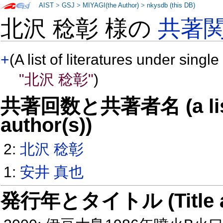
AIST
>
GSJ
>
MIYAGI(the Author)
>
nkysdb (this DB)
北沢 稔彰 様の
共著
+
(A list of literatures under single
"北沢 稔彰"
)
共著回数と共著者名 (a list o
author(s))
2:
北沢 稔彰
1:
安井 真也
発行年とタイトル (Title and 