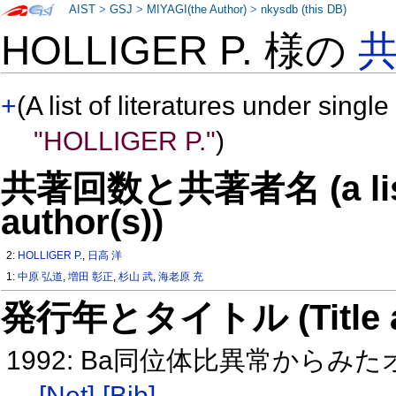
AIST
>
GSJ
>
MIYAGI(the Author)
>
nkysdb (this DB)
HOLLIGER P. 様の
+
(A list of literatures under single
"HOLLIGER P."
)
共著回数と共著者名 (a list o
author(s))
2:
HOLLIGER P.
,
日高 洋
1:
中原 弘道
,
増田 彰正
,
杉山 武
,
海老原 充
発行年とタイトル (Title and 
1992: Ba同位体比異常からみた
[Net]
[Bib]