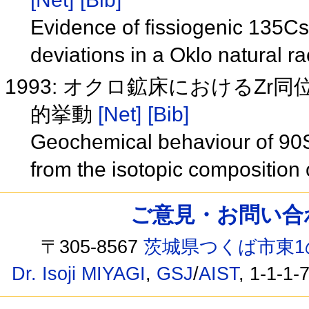
Evidence of fissiogenic 135C
deviations in a Oklo natural r
1993: オクロ鉱床におけるZr
的挙動
[Net]
[Bib]
Geochemical behaviour of 90Sr 
from the isotopic composition 
ご意見・お問い合わせ /
〒305-8567
茨城県つくば市東1
Dr. Isoji MIYAGI
,
GSJ
/
AIST
, 1-1-1-