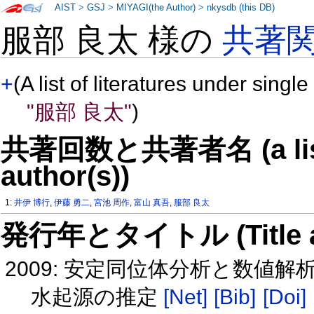
AIST
>
GSJ
>
MIYAGI(the Author)
>
nkysdb (this DB)
服部 良太 様の
共著
+
(A list of literatures under single
"服部 良太"
)
共著回数と共著者名 (a list o
author(s))
1:
井伊 博行
,
伊藤 勇二
,
宮池 周作
,
富山 真吾
,
服部 良太
発行年とタイトル (Title and 
2009: 安定同位体分析と数値
水起源の推定
[Net]
[Bib]
[Doi]