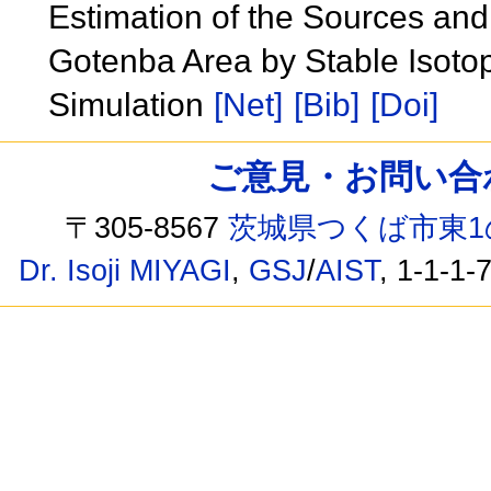
Estimation of the Sources and
Gotenba Area by Stable Isoto
Simulation
[Net]
[Bib]
[Doi]
ご意見・お問い合わせ /
〒305-8567
茨城県つくば市東1
Dr. Isoji MIYAGI
,
GSJ
/
AIST
, 1-1-1-