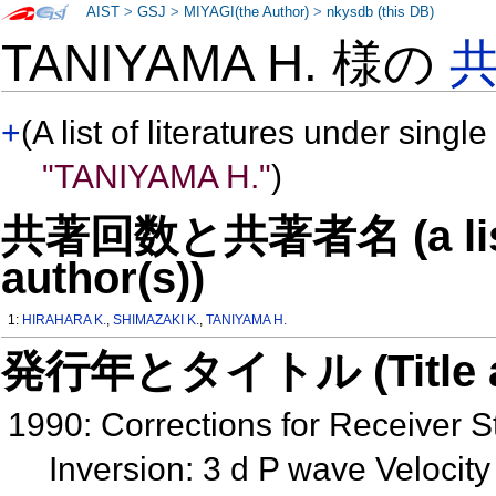
AIST
>
GSJ
>
MIYAGI(the Author)
>
nkysdb (this DB)
TANIYAMA H. 様の
+
(A list of literatures under single
"TANIYAMA H."
)
共著回数と共著者名 (a list o
author(s))
1:
HIRAHARA K.
,
SHIMAZAKI K.
,
TANIYAMA H.
発行年とタイトル (Title and 
1990: Corrections for Receiver S
Inversion: 3 d P wave Velocit