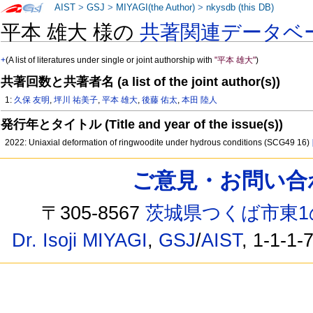
AIST
>
GSJ
>
MIYAGI(the Author)
>
nkysdb (this DB)
平本 雄大 様の
共著関連データベ
+
(A list of literatures under single or joint authorship with
"平本 雄大"
)
共著回数と共著者名 (a list of the joint author(s))
1:
久保 友明
,
坪川 祐美子
,
平本 雄大
,
後藤 佑太
,
本田 陸人
発行年とタイトル (Title and year of the issue(s))
2022: Uniaxial deformation of ringwoodite under hydrous conditions (SCG49 16)
ご意見・お問い合わせ /
〒305-8567
茨城県つくば市東1
Dr. Isoji MIYAGI
,
GSJ
/
AIST
, 1-1-1-