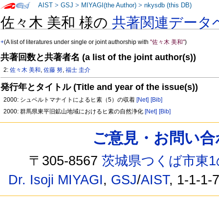
AIST
>
GSJ
>
MIYAGI(the Author)
>
nkysdb (this DB)
佐々木 美和 様の
共著関連データ
+
(A list of literatures under single or joint authorship with
"佐々木 美和"
)
共著回数と共著者名 (a list of the joint author(s))
2:
佐々木 美和
,
佐藤 努
,
福士 圭介
発行年とタイトル (Title and year of the issue(s))
2000: シュベルトマナイトによるヒ素（5）の収着
[Net]
[Bib]
2000: 群馬県東平旧鉱山地域におけるヒ素の自然浄化
[Net]
[Bib]
ご意見・お問い合わせ /
〒305-8567
茨城県つくば市東1
Dr. Isoji MIYAGI
,
GSJ
/
AIST
, 1-1-1-