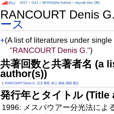
AIST
>
GSJ
>
MIYAGI(the Author)
>
nkysdb (this DB)
RANCOURT Denis 
ース
+
(A list of literatures under single
"RANCOURT Denis G."
)
共著回数と共著者名 (a list o
author(s))
1:
RANCOURT Denis G.
,
児玉 秀臣
,
村上 英樹
,
西田 憲正
発行年とタイトル (Title and 
1996: メスバウアー分光法